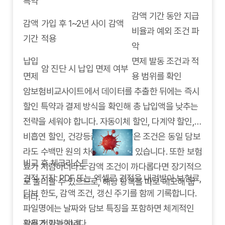
특약
감액 기간 동안 지급
감액
가입 후 1~2년 사이 감액
비율과 예외 조건 파
기간
적용
악
납입
면제 발동 조건과 적
암 진단 시 납입 면제 여부
면제
용 범위를 확인
암보험비교사이트에서 데이터를 추출한 뒤에는 즉시
할인 특약과 결제 방식을 확인해 총 납입액을 낮추는
전략을 세워야 합니다. 자동이체 할인, 다계약 할인,
비흡연 할인, 건강등급 할인과 같은 조건은 동일 담보
라도 수백만 원의 차이를 만들 수 있습니다. 또한 보험
비교 후 체크리스트
료가 저렴하더라도 감액 조건이 까다롭다면 장기적으
견적 저장: PDF 또는 엑셀로 견적을 내려받아 보험료,
로 불리할 수 있으므로, 해당 항목을 따로 메모해 둡
담보 한도, 감액 조건, 갱신 주기를 함께 기록합니다.
니다.
파일명에는 날짜와 담보 특징을 포함하면 체계적인
관리가 가능합니다.
활용 전략과 사례