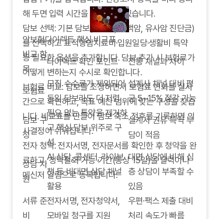
해 두면 입력 시간을 절약할 수 있습니다.
담보 선택: 기본 담보(일반암, 소액암, 유사암 진단금)
암보험다이렉트 핵심 비교표
를 선택하고 표적항암치료비·입원일당·생활비 특약
비교 항
등 필요한 옵션을 추가합니다. 담보 추가 시 보험료가
다이렉트 확인 포인트
전통 채널과 차이
목
어떻게 변하는지 수시로 확인합니다.
모집 수수료가 제외되어
설계사 채널 대비 평
보험료 비교: 담보를 조정하면서 보험료 변화를 실시
보험료
동일 담보라도 더 저렴
균 5~15% 절감 가능
간으로 확인하고, 목표 예산 범위에 맞는 구성을 찾습
필요 없는 특약을 제거하
니다. 비교표를 만들어 담보 축소 전후를 기록하면 의
담보 구
설계사 권유 특약 부
고 핵심 담보 위주로 구
사결정이 쉬워집니다.
성
담이 적음
성
전자 청약: 전자서명, 전자문서를 확인한 후 청약을 완
AI 상담, 콜센터, 라이브
대면 상담에 비해 심
료하고, 청약철회 가능 기간(통상 15일)을 달력이나
상담 지
챗 등 비대면 상담 채널
층 상담이 부족할 수
메신저 알림으로 등록합니다.
원
활용
있음
서류 준
전자서명, 전자청약서,
우편·팩스 제출 대비
비
모바일 청구를 지원
처리 속도가 빠름