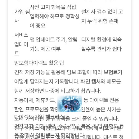
사전 고지 항목을 직접
가입 심
설계사 검수 없이 고
입력해야 하므로 정확성
사
지 누락 위험 존재
이 중요
서비스
앱 업데이트 주기, 알림
디지털 환경에 익숙
업데이
기능 제공 여부
할수록 관리가 쉽다
트
암보험다이렉트 활용 팁
견적 저장 기능을 활용해 담보 조합에 따라 보험료가
어떻게 달라지는지 기록합니다. 화면 캡처와 메모를
함께 저장하면 나중에 비교하기 쉽습니다.
자동이체, 제휴카드, 다계약 할인 등 다이렉트 전용
할인 프로모션을 확인합니다. 할인율이 높은 시기를
다이렉트 가입 체크리스트
노려 가입하면 총 납입액을 크게 줄일 수 있습니다.
건강고지: 과거 병력, 수술, 약물 복용, 직업 위험도 등
청구 서비스 체험판(모의 청구)을 이용해 사고 시 필
을 정확히 입력했는지 확인합니다.
요한 서류와 업로드 절차를 미리 익힙니다. 테스트 청