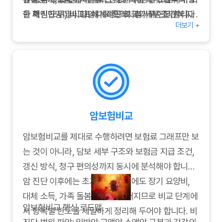
을 확인한 뒤, 비교표에 수동으로 추가해 관리합니다.
한 재진단암이나 항암치료 특약처럼 세부 조건이 자
한 핵심 도구입니다. 체계적인 비교와 꾸준한 관리를
더보기 +
Q3.
주 바뀌는 담보는 변경 이력을 별도로 기록해 두었다
통해 최적의 암보험을 선택하고, 변화하는 상황에 맞
조회 기록이 많으면 신용도에 영향이 있나요?
→ 단순 견적 조회는 신용도에 영향을 주지 않습니다.
가 갱신 시점에 재점검하면 좋습니다. 이런 준비 과정
춰 보장을 조정해 나가시기 바랍니다. 암보험비교사
다만 동일한 정보로 다수 보험사에 청약을 반복하면
을 통해 진단 후 필요한 자금을 보다 정확히 예측하
이트를 활용하여 합리적이고 안전한 보험 설계를 완
언더라이팅 과정에서 검토 대상이 될 수 있습니다.
고, 나에게 맞는 암보험 포트폴리오를 완성할 수 있습
성하시길 바랍니다.
Q4.
니다.
가족 보험을 함께 비교할 수 있나요?
→ 일부 사이트는 패밀리 플랜 비교 기능을 제공하므
암보험비교
로, 연령대별 담보 구성을 한 번에 확인할 수 있습니
다.
암보험비교를 제대로 수행하려면 보험료 그래프만 보
는 것이 아니라, 담보 세부 구조와 보험금 지급 조건,
갱신 방식, 청구 편의성까지 동시에 분석해야 합니다.
암 진단 이후에는 초기 치료비 외에도 장기 요양비,
대체 소득, 가족 돌봄 비용이 이어지므로 비교 단계에
암보험비교 핵심 로드맵
서 항목별 한도를 세밀하게 정리해 두어야 합니다. 비