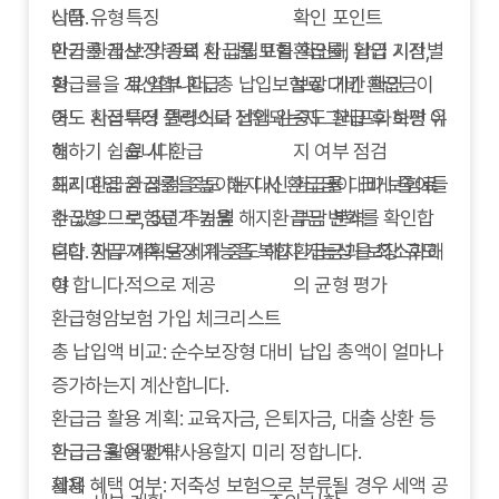
니다.
상품 유형
특징
확인 포인트
환급률 계산: 약관의 환급률 표를 확인해 납입 기간별
만기 환급
보장 종료 시 납입보험
환급률, 환급 시점,
환급률을 계산합니다. 총 납입보험료 대비 환급금이
형
료 일부 환급
보장 기간 확인
어느 시점부터 플러스로 전환되는지 그래프화하면 이
중도 환급
특정 연령이나 납입 완
중도 환급 후 보장 유
해하기 쉽습니다.
형
료 시 환급
지 여부 점검
해지 환급금 점검: 중도 해지 시 환급금이 크게 줄어들
프리미엄
환급률을 높이는 대신
환급률 대비 보험료
수 있으므로, 5년 주기별 해지환급금 변화를 확인합
환급형
보험료가 높음
부담 분석
니다. 재무 계획을 세워 중도 해지 가능성을 최소화해
혼합 환급
저축·보장 기능을 복합
환급금과 보장 규모
야 합니다.
형
적으로 제공
의 균형 평가
환급형암보험 가입 체크리스트
총 납입액 비교: 순수보장형 대비 납입 총액이 얼마나
증가하는지 계산합니다.
환급금 활용 계획: 교육자금, 은퇴자금, 대출 상환 등
환급금을 어떻게 사용할지 미리 정합니다.
환급금 활용 전략
세제 혜택 여부: 저축성 보험으로 분류될 경우 세액 공
활용