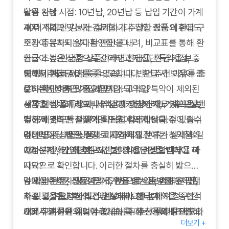
납입 완납 시점: 10년납, 20년납 등 납입 기간이 가계
활용 사례
재무 계획과 맞는지 검토합니다. 납입 종료 이후에도
40대 직장인 김씨는 설계사가 추천한 상품의 환급 구
보장이 유지되는지 확인합니다.
조가 충분하지 않다는 판단을 내려, 비교표를 통해 환
환급 조건: 환급형 상품이라면 환급률, 환급 시점, 중
급률이 높은 상품으로 갈아타고 재진단 특약을 보강
도해지 환급금 비율을 비교합니다. 환급 시 보장이 종
해 장기 치료 위험을 줄였습니다. 반면 추천 이유를 충
암보험추천 FAQ
료되는지 여부도 중요합니다.
분히 확인하지 않은 가입자가 고액암 특약이 제외된
Q1.
추천 상품만 가입하면 안 되나요?
세제 혜택: 소득공제, 세액공제 대상인지, 가족 구성원
상품을 선택해 치료비 부담이 커진 사례도 있으므로,
→ 추천 상품이라도 나의 건강 상태와 재무 계획을 반
별 공제 한도는 어떻게 되는지 확인합니다.
추천 배경과 약관 근거를 직접 검토하는 과정이 필수
영하지 못하면 실질적인 도움이 되지 않을 수 있습니
언더라이팅 체크: 건강 고지와 직업 분류가 실제와 일
입니다.
다. 반드시 대안 상품과 비교하세요.
추천 받은 상품을 실제로 가입하기 전에는 청약철회
치하는지 확인해 청구 시 불이익을 예방합니다.
Q2.
가능 기간, 납입면제 조건, 건강 진단 필요 여부를 마
설계사가 제공한 제안서 외에 무엇을 받아야 하
나요?
지막으로 확인합니다. 이러한 절차를 충실히 밟으면
→ 약관 전문, 상품설명서, 환급 예시표, 손해율 공시
감에 의존하지 않고 근거 기반으로 암보험을 선택할
암보험추천은 전문가의 조언을 받는 출발점이지만,
자료 등을 요청해 직접 검토해야 합니다.
수 있고, 가입 후에도 약관 이해도가 높아져 청구 단
최종 결정은 자신의 건강 상태와 재무 계획을 종합적
Q3.
계에서 혼선을 줄일 수 있습니다. 추천 플랜을 메모와
으로 고려하여 내려야 합니다. 추천 상품의 장단점을
추천 플랜의 보험료가 높을 때는 어떻게 조정하
더보기 +
나요?
비교표로 정리해 두면 가족과 함께 의사결정을 내릴
객관적으로 분석하고, 여러 대안과 비교 검토한 후 신