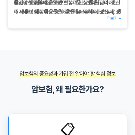
Q3.
뮬레이션 값과 비교하면 보험료 인상 폭을 관리하는
적인 보장 지속성을 확보할 수 있는 선택입니다. 갱신
갱신형을 비갱신형으로 바꿀 수 있나요?
→ 대부분의 상품은 갱신 구조가 고정되어 있으나, 갱
데 도움이 됩니다. 초기 비용을 낮추되 미래 보험료 인
주기와 보험료 인상률을 정확히 파악하고, 갱신 대비
더보기 +
신 시점에 다른 상품으로 갈아타는 대체 전략은 가능
상 위험을 감수하는 구조임을 인지하고, 장기 재무 계
예치금을 마련하여 안정적으로 보험을 유지하시기 바
합니다.
획과 건강 관리 전략을 병행해 갱신형 상품의 장점을
랍니다. 갱신형암보험을 통해 합리적인 비용으로 지
Q4.
최대한 활용해 보세요.
속적인 보장을 받으시길 바랍니다.
갱신 보험료를 줄이는 방법은?
→ 건강등급 유지, 비흡연 할인, 자동이체 할인 등을
활용하거나 담보 비중을 조정해 보험료를 관리합니
다.
암보험의 중요성과 가입 전 알아야 할 핵심 정보
암보험, 왜 필요한가요?
📋