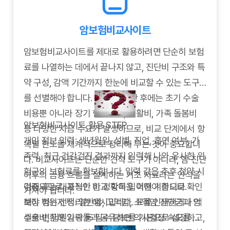
암보험비교사이트
암보험비교사이트를 제대로 활용하려면 단순히 보험
료를 나열하는 데에서 끝나지 않고, 진단비 구조와 특
약 구성, 감액 기간까지 한눈에 비교할 수 있는 도구
를 선별해야 합니다. 특히 암 진단 후에는 초기 수술
비용뿐 아니라 장기 항암치료, 생활비, 가족 돌봄비
암보험비교사이트 활용 STEP
등 다양한 자금 수요가 발생하므로, 비교 단계에서 항
개인 정보 입력: 생년월일, 성별, 직업, 흡연 여부, 가
목별 한도를 체계적으로 정리해 두는 것이 중요합니
족력, 최근 건강검진 결과까지 입력해 나와 유사한 위
다. 비교사이트는 단순한 견적 도구가 아니라, 암 진단
험군의 보험료를 확보합니다. 입력 값은 추후 청약 시
이후의 금융 흐름을 설계하는 기초 자료라는 인식을
검증되므로, 가능한 한 정확히 입력해야 합니다.
아래 표는 대표적인 비교 항목을 어떤 기준으로 확인
가져야 합니다.
보장 범위 선택: 일반암, 고액암, 소액암 진단금과 암
해야 하는지 정리한 예시입니다. 표를 인쇄하거나 엑
수술비, 입원일당 등 필수 담보를 기본으로 설정하고,
셀로 변환해 가족들과 공유하면 의사결정 속도를 높