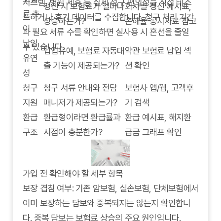
시스템, 병원 제휴 등 실제 청구 편의성을 직접 테스
갱신 시 보험료가 얼마나
회사별 갱신 예시표,
료 추
트하거나 후기 데이터를 수집합니다. 청구 처리 기간
상승하는가?
손해율 공시자료 참고
이
과 필요 서류 수를 확인하면 실사용 시 혼선을 줄일
납입
수 있습니다.
납입유예, 보험료 자동대
약관 보험료 납입 섹
유연
출 기능이 제공되는가?
션 확인
성
청구
청구 서류 안내와 전담
보험사 앱/웹, 고객후
지원
매니저가 제공되는가?
기 검색
환급
환급형이라면 환급률과
환급 예시표, 해지환
구조
시점이 충분한가?
급금 그래프 확인
가입 전 확인해야 할 세부 항목
보장 겹침 여부: 기존 암보험, 실손보험, 단체보험에서
이미 보장하는 담보와 중복되지는 않는지 확인합니
다. 중복 담보는 보험료 상승의 주요 원인입니다.