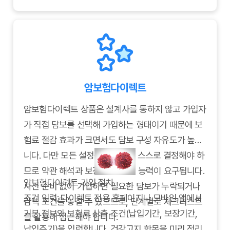
→ 필수 담보와 선택 특약을 분리해 우선순위를 정하
때도 도움이 됩니다.
중하게 선택하시기 바랍니다. 올바른 암보험추천 검
고, 납입 기간이나 환급형 여부를 조정해 예산에 맞춥
증 과정을 통해 실질적인 도움이 되는 보험을 선택하
니다.
시길 바랍니다.
Q4.
청구 서비스는 어디서 확인하나요?
→ 보험사 모바일 앱, 고객센터, 소비자 평가 사이트
암보험다이렉트
에서 청구 처리 기간과 만족도를 확인합니다.
암보험다이렉트 상품은 설계사를 통하지 않고 가입자
가 직접 담보를 선택해 가입하는 형태이기 때문에 보
험료 절감 효과가 크면서도 담보 구성 자유도가 높습
니다. 다만 모든 설정을 가입자가 스스로 결정해야 하
므로 약관 해석과 보장 항목 조정 능력이 요구됩니다.
암보험다이렉트 가입 절차
사전 준비 없이 가입하면 필요한 담보가 누락되거나
조건 입력: 다이렉트 전용 홈페이지나 모바일 앱에서
감액 조건을 놓칠 수 있으므로, 단계별로 체크리스트
기본 정보와 보험료 산출 조건(납입기간, 보장기간,
를 활용해 접근해야 합니다.
납입주기)을 입력합니다. 건강고지 항목을 미리 정리