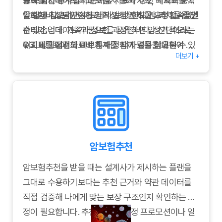
꼼히 확인해야 합니다.
→ 보험사 공시실의 손해율 자료와 갱신 예시표를 확
교표를 업데이트하고 보험사 공시 자료, 의료비 통계
인하거나 상담원에게 과거 인상 사례를 요청할 수 있
를 함께 참고하면 치료비와 보장 한도 간 격차를 줄일
암보험비교는 단순한 일회성 작업이 아니라 지속적인
습니다.
수 있습니다. 가족과 정보를 공유하면 암 진단이라는
관리와 업데이트가 필요한 과정입니다. 정기적으로
Q3.
위기 상황에서도 빠르게 재정 의사결정을 내릴 수 있
비교표를 점검하고 보험사 공시 자료를 참고하여 변
비교표에 의료비 통계를 함께 넣는 이유는?
더보기 +
→ 실제 치료비와 보장 한도의 격차를 줄이기 위해서
습니다.
화하는 보험 시장에 대응하시기 바랍니다. 신중하고
입니다. 의료비 통계를 참고하면 필요한 담보와 한도
체계적인 암보험비교를 통해 자신과 가족을 위한 최
를 현실적으로 설계할 수 있습니다.
적의 보장을 확보하시길 바랍니다.
Q4.
비교 과정에서 저장한 데이터는 어떻게 보관하나
요?
→ 클라우드나 암호화 폴더를 활용해 버전별로 관리
암보험추천
하고, 파일명에 날짜와 주요 특징을 기록합니다.
암보험추천을 받을 때는 설계사가 제시하는 플랜을
그대로 수용하기보다는 추천 근거와 약관 데이터를
직접 검증해 나에게 맞는 보장 구조인지 확인하는 과
정이 필요합니다. 추천 상품이 특정 프로모션이나 일