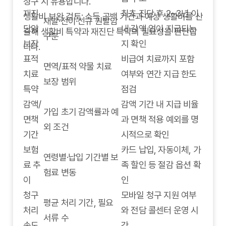
청구 시 유용합니다.
재진
최초 진단 후 2~3년 이
생활비 보완 검토: 소득 공백 기간과 예상 생활비를 산
재발·전이·신규 원발암
단암
내 감액 없이 지급되는
출해 생활비 특약과 재진단 특약의 필요성을 판단합
구분
보장
지 확인
니다.
표적
비급여 치료까지 포함
면역/표적 약물 치료
치료
여부와 연간 지급 한도
보장 범위
특약
점검
감액/
감액 기간 내 지급 비율
가입 초기 감액률과 예
면책
과 면책 적용 예외를 명
외 조건
기간
시적으로 확인
보험
카드 납입, 자동이체, 가
연령별·납입 기간별 보
료 추
족 할인 등 절감 옵션 확
험료 변동
이
인
청구
모바일 청구 지원 여부
평균 처리 기간, 필요
처리
와 전담 콜센터 운영 시
서류 수
속도
간