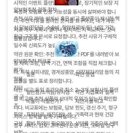
시적인 이벤트 플랜일 수 있으므로, 장기적인 보장 지
암보험추천 검증 절차
속성과 보험료 인상 가능성을 동시에 살펴봐야 합니
추천 이유 파악: 설계사 혹은 비교 플랫폼이 제시한 핵
다. 추천 이유를 정리한 문서를 요구하고, 내가 세운
심 담보(진단금, 수술비, 항암치료비 등), 납입 기간,
치료·재무 계획과 얼마나 일치하는지 비교하는 것이
환급 구조를 문서로 요청합니다. 추천 사유가 구체적
출발점입니다.
일수록 신뢰도가 높습니다.
약관 원문 확인: 추천 상품의 약관 PDF를 내려받아 보
암보험추천 체크표
장 제외 조항, 감액 기간, 면책 조항을 직접 체크합니
평가
다. 특히 상피내암, 경계성종양, 대장제자리암 등의 지
질문
확인 방법
항목
급률을 별도 표로 정리합니다.
진단
대안 비교: 동일 조건으로 최소 2~3개 보험사의 플랜
일반암/소액암/유사암
약관 지급표와 설계
금 구
을 비교해 추천 상품의 상대적 우위가 있는지 확인합
비율이 적절한가?
제안서를 비교
조
니다. 비교표에는 보험료, 담보 한도, 갱신 주기, 청구
특약
표적치료, 재진단암, 생
가족력과 현재 건강
서비스 항목을 함께 기록합니다.
구성
활비 특약이 필요한가?
상태를 기준으로 선택
청구 서비스 검토: 고객센터 운영 시간, 모바일 청구
보험