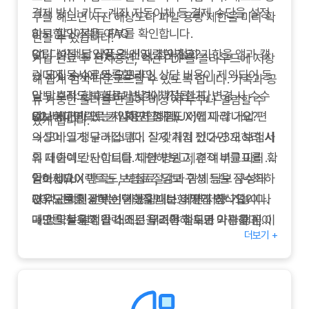
결제 방식: 카드, 계좌 자동이체 등 결제 수단을 설정
구를 해보면 사진 해상도나 파일 용량 제한을 미리 확
하고 할인 적용 여부를 확인합니다.
암보험다이렉트 FAQ
인할 수 있습니다.
알림 설정: 납입일, 갱신일, 청약철회 기한을 앱과 캘
Q1.
다이렉트 상품은 왜 저렴한가요?
가입 완료 후 전자증권, 약관 PDF를 클라우드에 저장
린더에 동시에 등록합니다.
→ 모집 수수료와 오프라인 상담 비용이 제외되어 동
해 쉽게 검색·다운로드할 수 있도록 합니다. 가족과 공
담보 추적: 향후 담보 변경이 가능한지, 변경 시 수수
일 담보라도 보험료가 낮게 책정됩니다.
유 가능한 폴더를 만들어 비상 시 누구나 열람할 수
료나 제한이 있는지 확인합니다.
Q2.
암보험다이렉트는 사용자 경험(UX)에 따라 가입 편
비대면으로 가입하면 청구도 어렵지 않나요?
있게 합니다.
→ 모바일 청구 시스템이 잘 갖춰져 있다면 오히려 서
의성이 크게 달라집니다. 실제 가입 전 2~3개 보험사
류 제출이 간단합니다. 다만 병원 제휴 여부를 미리 확
의 다이렉트 사이트를 체험해 보고, 견적 비교표를 만
인하세요.
들어 UI/UX 만족도, 보험료, 담보 구성 등을 점수화하
암보험다이렉트는 보험료 절감과 함께 담보 구성의
Q3.
면 객관적인 선택이 가능합니다. 화면 저장 기능이나
자유도를 제공하는 현대적인 보험 가입 방식입니다.
담보를 잘못 선택했을 때는 어떻게 하나요?
→ 청약철회 기간 내에는 무조건 철회가 가능하며, 이
메모를 활용해 입력 조건을 기록해 두면 이후 갱신이
다만 모든 결정을 스스로 내려야 하므로 약관을 꼼꼼
더보기 +
후에는 담보 변경 기능을 확인해 조정합니다.
나 담보 변경 시 빠르게 참고할 수 있습니다. 뉴스레터
히 읽고 보장 범위를 정확히 이해한 후 가입하시기 바
Q4.
나 알림 서비스를 설정해 두면 한정 특약이나 할인 프
랍니다. 암보험다이렉트를 통해 합리적인 비용으로
상담 지원이 부족할 때는?
→ 라이브챗, 콜센터, 화상 상담을 병행하거나 전문가
로모션을 놓치지 않고, 모바일 앱에서 담보 변경·납입
최적의 보장을 받으시길 바랍니다.
에게 유료 컨설팅을 받아 부족한 부분을 보완할 수 있
현황·청구 진행 상황을 주기적으로 확인하면 스스로