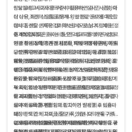
상담 요청: 비교사이트에서 제공하는 실시간 상담, 화
암보험비교사이트를 꾸준히 활용하면 갱신 시점마다
상 상담, 채팅 상담을 활용해 약관 전문 용어를 확인
더 나은 조건의 상품을 찾거나, 보험료 인상에 대응할
합니다. 상담 기록은 캡처 또는 메모로 남겨 향후 분쟁
대체 플랜을 선제적으로 확보할 수 있습니다. 예를 들
을 예방합니다.
어 40대 직장인 윤씨는 3년간 비교표를 쌓아두었다
주기적으로 모은 데이터를 연도별로 정리하면 보험료
약관 확인: 보험증권 전자문서, 약관 PDF를 꼼꼼히 읽
가 갱신 시점에 기존 보험보다 18% 저렴하면서 재진
변동 추세와 특약 개편 시기를 파악하기 쉬우며, 가족
고 면책·감액·보상 제외 항목을 체크합니다. 특히 상피
단암 특약이 강화된 상품으로 갈아탔고, 절감한 보험
구성원이 동일 조건으로 검토할 때 기준 자료로 활용
내암, 경계성종양, 대장제자리암 등 지급률이 낮은 항
료를 건강검진 적금으로 전환했습니다. 반면 감액 조
할 수 있습니다. 같은 양식을 사용해 담보, 보험료, 감
암보험비교사이트 FAQ
목을 별도로 정리합니다.
건을 제대로 확인하지 않아 초기 2년 동안 충분한 진
액 조건을 비교하면 가족 간 논의가 수월해지고, 생애
Q1.
비교사이트 견적이 실제 청약 보험료와 다른 이유
가입 순서: 비교 → 상담 → 청약 → 청약철회 가능 여
단금을 받지 못한 사례도 있으므로, 비교 결과를 정기
주기별 필요한 보장을 빠르게 조정할 수 있습니다.
는?
부 확인의 순서를 지키면 위험을 줄일 수 있습니다. 청
적으로 업데이트하며 약관 변동을 체크해야 합니다.
→ 사이트는 일반적인 조건으로 산출한 평균 보험료
약 직후에는 청약철회 기한과 해지환급금 구조를 캘
를 제시합니다. 청약 시에는 건강고지, 가족력, 직업
비교표를 정기적으로 업데이트하면서 보험사 공시 자
린더에 등록합니다.
등 추가 요소가 반영되므로 차이가 발생할 수 있습니
료와 의료비 통계를 함께 참고하면 실제 치료 비용과
데이터 백업: 비교표, 상담 기록, 약관 요약본을 가족
다.
보장 한도 간의 차이를 줄일 수 있습니다. 가족 구성원
과 공유 가능한 클라우드에 저장해 비상 시 누구나 확
Q2.
이 추가로 암보험을 검토할 때 동일한 비교 양식을 공
암보험비교사이트는 단순히 보험료를 비교하는 도구
비교표에 없는 특약은 어떻게 확인하나요?
인할 수 있도록 합니다.
→ 보험사 홈페이지나 약관 PDF에서 특약 세부 내용
유하면 의사결정 시간을 크게 단축할 수 있습니다. 또
를 넘어서, 자신과 가족의 건강과 재정을 보호하기 위