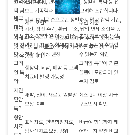
표적항암치료비, 면역항암치료비, 생활비 특약 등 선
일 수 있습니다.
택 담보는 가족력과 생활 패턴을 고려해 조합합니다.
비교
심화 비교: 보험료 순으로만 정렬하지 말고 감액 기간,
체크 포인트
추천 기준
항목
면책 기간, 갱신 주기, 환급 구조, 납입 면제 조항을 동
일반
최소 3천만 원 이상, 가족
초기 치료비와 생활
시에 확인합니다. 각 담보별 손해율 추이와 보험료 변
암 진
력이나 치료 계획에 따라 5
비를 동시에 충당할
동 예측치를 비교표에 함께 기록하면 추후 갱신 시점
단금
천만 원 이상 권장
수 있는지 확인
에 유용합니다.
고액
고액암 특약이 기본
췌장암, 뇌암, 폐암 등 고액
암 특
플랜에 포함되어 있
치료비 발생 가능성
약
는지 검토
재진
재발, 전이, 새로운 원발암
최소 2회 이상 지급
단암
보장 여부
구조인지 확인
특약
항암
표적치료, 면역항암치료,
비급여 항목까지 케
치료
방사선치료 보장 범위
어하는지 약관 비교