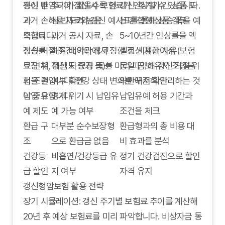
등이 반영되어 갱신 시 보험료가 인상될 수 있습니다.
갱신 주
주기가 짧을수록 인
갱신 주기가 긴 상품 또
과거 손해율 자료와 갱신 예시표를 통해 상승 폭을 예
기
상 빈도가 높음
는 혼합형 상품 검토
측합니다.
보험료
과거 공시 자료, 손
5~10년간 인상률을 엑
갱신 거절 조건: 약관에서 정한 갱신 제한 사유(보험
상승률
해율 데이터 참고
셀로 시뮬레이션
료 연체, 위험도 증가 등)를 미리 파악해 갱신 거절 위
보장 유
갱신 시 보장 축소
동일 담보 유지 조항을
험을 줄입니다. 건강 상태 변화를 꾸준히 관리하는 것
지 조건
여부 확인
약관에서 확인
이 중요합니다.
납입 유
경제 위기 시 납입유
납입유예 허용 기간과
예 제도
예 가능 여부
조건을 체크
환급 구
대부분 순수보장형
환급형과의 총 비용 대
조
으로 환급금 없음
비 효과를 분석
건강등
비흡연/건강등급 유
정기 건강검진으로 할인
급 할인
지 여부
자격 유지
갱신형암보험 활용 전략
장기 시뮬레이션: 갱신 주기별 보험료 추이를 계산해
20년 후 예상 보험료를 미리 파악합니다. 비상자금 통