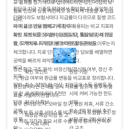
진단 범위 파악: 일반암·고액암·소액암 구분과 각각의
교 결과를 정기적으로 업데이트하면 갱신 시점의 보
진단금 지급 기준을 약관에서 확인합니다. 동일한 진
험료 인상과 상품 개편에도 유연하게 대응할 수 있습
단명이라도 보험사마다 지급률이 다르므로 질병 코드
니다.
와 지급 조건을 함께 기록합니다.
아래 표는 암보험비교 시 자주 사용되는 비교 지표와
보장 체계 비교: 수술비, 입원일당, 통원일당, 재진단
확인 포인트를 정리한 예시입니다. 필요에 따라 지표
암, 고액치료 특약 등 보장 라인업이 균형을 이루는지
를 추가하거나 가중치를 부여해 활용하세요.
체크합니다. 치료 단계별로 필요한 담보를 배열하면
공백을 빠르게 파악할 수 있습니다.
비교
갱신·환급 구조 분석: 비갱신형/갱신형 여부, 갱신 주
확인 포인트
권장 기준
지표
기, 환급 여부와 환급률 변동을 비교표로 정리합니다.
일반
최소 3천만 원 이상, 치
원금과 소득 공백을 동
갱신형이라면 손해율 공시 자료를 참고해 향후 보험
암 진
료 계획에 따라 5천만
시에 커버 가능한 한도
료를 시뮬레이션합니다.
단금
원 이상 확보
설정
청구 편의성 조사: 모바일 청구, 병원 제휴, 서류 간소
고액
최소 1억 원 이상 추가
화 여부 등 사후 서비스를 비교 지표에 포함합니다. 청
췌장암·폐암·뇌암 등 고
암 특
보장 또는 2회 이상 지
구 처리 기간과 필요 서류 수를 함께 정리하면 이후
액 치료 대비
약
급 구조