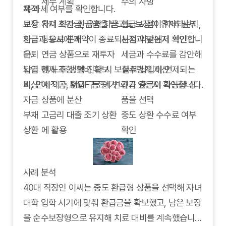
세부 계획
주의 사항
제·과세 여부를 확인합니다.
목적
보장 유지 조건: 환급금을 받고도 보장이 유지되는지,
교육
자녀 학자금, 유학 자금
환급 시점이 학비 납부
환급과 동시에 계약이 종료되는지 약관에서 확인합니
자금
등으로 분배
시점과 맞는지 확인
다.
은퇴
연금 상품으로 재투자
세금과 수수료를 감안해
납입 면제 조항: 암 진단 시 보험료 납입이 면제되는
자금
해 노후 생활비 확보
실수령액 계산
지, 면제 이후 환급 구조에 변화가 있는지 확인합니다.
비상
예·적금, MMF 등 단기
긴급 출금이 가능한 상
자금
상품에 분산
품을 선택
부채
고금리 대출 조기 상환
중도 상환 수수료 여부
상환
에 활용
확인
사례 분석
40대 직장인 이씨는 중도 환급형 상품을 선택해 자녀
대학 입학 시기에 맞춰 환급금을 확보했고, 남은 보장
을 순수보장형으로 유지해 치료 대비를 계속했습니