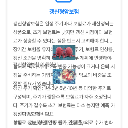
좋습니다.
갱신형암보험
갱신형암보험은 일정 주기마다 보험료가 재산정되는
상품으로, 초기 보험료는 낮지만 갱신 시점마다 보험
료가 상승할 수 있다는 점을 반드시 고려해야 합니다.
장기간 보험을 유지하려면 갱신 주기, 보험료 인상률,
갱신 조건을 명확히 파악하고 재무 계획에 반영해야
갱신형암보험 이해하기
합니다. 특히 가계 소득 변동 가능성이 크거나 은퇴 시
점을 준비하는 가입자라면 갱신형 담보의 비중을 조
절할 필요가 있습니다.
갱신 주기 확인: 1년·3년·5년·10년 등 다양한 주기로
구성되며, 주기가 짧을수록 보험료가 자주 조정됩니
다. 주기가 길수록 초기 보험료는 다소 높지만 예측 가
능성이 높아집니다.
갱신형암보험 비교표
보험료 상승 요인: 연령 증가, 손해율, 의료 수가 변화
항목
갱신형 체크 포인트
권장 조치