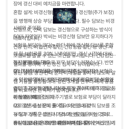
장에 갱신 대비 예치금을 마련합니다.
혼합 설계: 비갱신형(기본 보장)과 갱신형(추가 보장)
을 병행해 상승 부담을 분산합니다. 필수 담보는 비갱
사례와 주의점
신형으로, 선택 담보는 갱신형으로 구성하는 방식이
50대 자영업자 박씨는 비갱신형 담보만 유지하다가
대표적입니다.
보험료 부담이 크다는 판단 하에 갱신형 담보를 혼합
건강 관리: 비흡연자 할인, 건강등급 할인 등 갱신 시
해 월 보험료를 30% 낮추었지만, 갱신 시점에 대비
보험료를 줄일 수 있는 조건을 유지합니다. 건강검진
하지 못해 일시적으로 재무 부담이 커졌습니다. 반면
갱신형암보험 FAQ
결과를 정리해 두면 갱신 심사 시 유리합니다.
갱신 대비 예치금을 마련해 두었던 가입자는 보험료
Q1.
갱신형 보험료는 얼마나 자주 오르나요?
갱신 알림: 갱신 안내 문자·이메일을 놓치지 않도록 알
가 인상되더라도 계획된 범위 내에서 유지할 수 있었
→ 약관에 명시된 갱신 주기마다 조정되며, 손해율과
림 기능을 설정합니다. 갱신 3개월 전부터 대체 상품
습니다. 갱신형 선택 시에는 인상 폭과 대응 자금을 동
연령 증가가 반영됩니다. 주기가 길수록 예측 가능성
을 비교하면 선택지가 넓어집니다.
시에 준비해야 합니다.
이 높습니다.
갱신형암보험은 생애 주기별로 보험료 부담이 달라지
Q2.
므로 결혼·출산·은퇴 등 주요 이벤트에 맞춰 담보를 조
갱신 시 보장이 줄어들 수도 있나요?
→ 일부 상품은 갱신 시 담보가 변경될 수 있으므로
정하고 가족 구성원과 미리 예산을 공유하는 것이 좋
동일 담보 유지 조항을 확인해야 합니다.
습니다. 갱신 안내서를 받을 때마다 과거에 계산한 시
갱신형암보험은 초기 보험료 부담을 줄이면서도 장기