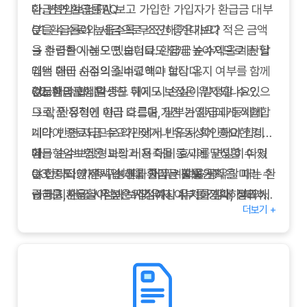
다. 반면 환급률만 보고 가입한 가입자가 환급금 대부
환급형암보험 FAQ
분을 수수료와 세금으로 소진해 기대보다 적은 금액
Q1.
환급률이 높을수록 무조건 좋은가요?
을 수령한 사례도 있습니다. 환급금 순수익을 계산할
→ 환급률이 높으면 보험료도 함께 높아지므로 총 납
때는 환급 시점의 실수령액과 보장 유지 여부를 함께
입액 대비 순수익을 비교해야 합니다.
검토해야 합니다.
Q2.
환급형암보험은 중도 해지 시 손실이 발생할 수 있으
환급금이 발생한 뒤에도 보장은 유지되나요?
→ 상품 유형에 따라 다르며, 일부는 환급과 동시에
므로, 안정적인 현금 흐름을 가진 가입자에게 적합합
계약이 종료되므로 약관에서 반드시 확인해야 합니
니다. 반면 자금 수요가 잦거나 유동성이 중요한 경우
다.
에는 순수보장형과의 비용 대비 효과를 면밀히 따져
환급형암보험은 보장과 저축을 동시에 달성할 수 있
Q3.
야 합니다. 가족 구성원과 재무 계획을 공유할 때는 환
는 전략적인 선택입니다. 환급금 활용 계획을 미리 수
중도 해지 시 손해를 줄이는 방법은?
→ 해지환급금이 높은 시점까지 유지하거나, 필요 시
급금을 사용할 우선순위와 예상 시기를 함께 정리하
립하고, 환급 시점과 보장 유지 여부를 정확히 파악한
더보기 +
순수보장형으로 전환할 수 있는지 상담을 통해 확인
세요. 환급금 일부를 비상자금으로 남겨두고 나머지
후 가입하시기 바랍니다. 환급형암보험을 통해 장기
합니다.
는 교육비, 은퇴비용, 부채 상환 등 목적자금으로 배
적인 재무 계획과 치료 대비를 함께 준비하시길 바랍
Q4.
분하면 치료 이후의 생활 안정에도 긍정적인 영향을
니다.
환급금을 비과세로 받을 수 있나요?
→ 일정 요건을 충족하면 비과세가 가능하지만, 금액
줍니다.
과 기간 제한이 있으므로 세무 상담을 병행하는 것이