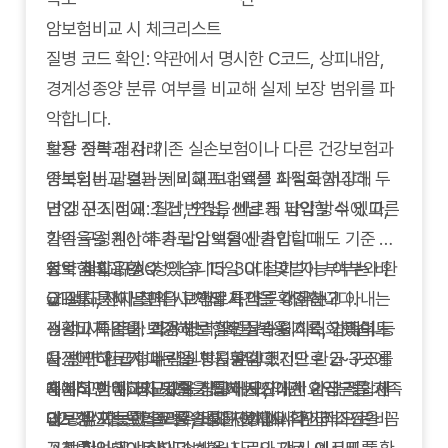
암보험비교 시 체크리스트
질병 코드 확인: 약관에서 명시한 C코드, 상피내암,
경계성종양 분류 여부를 비교해 실제 보장 범위를 파
악합니다.
보장 중복 점검: 기존 실손보험이나 다른 건강보험과
활용 전략과 사례
중복되는 담보는 제외해 보험료를 최적화합니다.
암보험비교 결과는 비교표나 엑셀 파일로 저장해 두
납입 구조 비교: 월납, 연납, 선납 등 납입 방식에 따른
면 갱신 시점에 조건 변경을 빠르게 파악할 수 있고,
할인율을 계산해 총 납입액을 산출합니다.
가족 구성원이 추가로 암보험에 가입할 때도 기준 자
청약 철회 규정: 청약 후 15일 내 철회 가능 여부와 환
료로 재활용할 수 있습니다. 30대 맞벌이 부부는 비
암보험비교 FAQ
급 절차, 전자 청약 시 처리 시간을 확인합니다.
교표를 통해 남편은 고액암 특약을 강화하고 아내는
Q1.
비교사이트마다 보험료가 다른 이유는?
건강고지 준비: 과거 병력, 약물 복용 기록, 가족력 등
생활비 특약을 보강해 보험료 상승을 최소화했습니
→ 각 사이트가 적용하는 할인율과 데이터 업데이트
을 정리해 고지 누락을 방지합니다.
다. 반면 환급형과 갱신형을 혼합했지만 환급 구조를
시점이 다르기 때문입니다. 동일 조건으로 2~3곳에
데이터 백업: 비교표와 상담 메모, 약관 요약본을 가족
충분히 이해하지 못한 가입자는 기대한 환급금을 제
서 비교한 뒤 평균값을 참고하세요.
체계적인 비교와 기록을 통해 자신에게 가장 적합한
과 공유 가능한 클라우드에 저장합니다.
대로 받지 못했으므로, 비교 단계에서 환급 조건을 꼼
Q2.
암보험 포트폴리오를 완성해 보세요. 주기적으로 비
갱신형 보험료 상승률은 어디서 확인하나요?