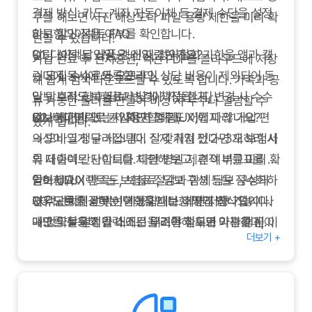
결제 방식: 카드, 계좌 자동이체 등 결제 수단을 설정
구를 해보면 사진 해상도나 파일 용량 제한을 미리 확
하고 할인 적용 여부를 확인합니다.
암보험다이렉트 FAQ
인할 수 있습니다.
알림 설정: 납입일, 갱신일, 청약철회 기한을 앱과 캘
Q1.
다이렉트 상품은 왜 저렴한가요?
가입 완료 후 전자증권, 약관 PDF를 클라우드에 저장
린더에 동시에 등록합니다.
→ 모집 수수료와 오프라인 상담 비용이 제외되어 동
해 쉽게 검색·다운로드할 수 있도록 합니다. 가족과 공
담보 추적: 향후 담보 변경이 가능한지, 변경 시 수수
일 담보라도 보험료가 낮게 책정됩니다.
유 가능한 폴더를 만들어 비상 시 누구나 열람할 수
료나 제한이 있는지 확인합니다.
Q2.
암보험다이렉트는 사용자 경험(UX)에 따라 가입 편
비대면으로 가입하면 청구도 어렵지 않나요?
있게 합니다.
→ 모바일 청구 시스템이 잘 갖춰져 있다면 오히려 서
의성이 크게 달라집니다. 실제 가입 전 2~3개 보험사
류 제출이 간단합니다. 다만 병원 제휴 여부를 미리 확
의 다이렉트 사이트를 체험해 보고, 견적 비교표를 만
인하세요.
들어 UI/UX 만족도, 보험료, 담보 구성 등을 점수화하
암보험다이렉트는 보험료 절감과 함께 담보 구성의
Q3.
면 객관적인 선택이 가능합니다. 화면 저장 기능이나
자유도를 제공하는 현대적인 보험 가입 방식입니다.
담보를 잘못 선택했을 때는 어떻게 하나요?
→ 청약철회 기간 내에는 무조건 철회가 가능하며, 이
메모를 활용해 입력 조건을 기록해 두면 이후 갱신이
다만 모든 결정을 스스로 내려야 하므로 약관을 꼼꼼
더보기 +
후에는 담보 변경 기능을 확인해 조정합니다.
나 담보 변경 시 빠르게 참고할 수 있습니다. 뉴스레터
히 읽고 보장 범위를 정확히 이해한 후 가입하시기 바
Q4.
나 알림 서비스를 설정해 두면 한정 특약이나 할인 프
랍니다. 암보험다이렉트를 통해 합리적인 비용으로
상담 지원이 부족할 때는?
→ 라이브챗, 콜센터, 화상 상담을 병행하거나 전문가
로모션을 놓치지 않고, 모바일 앱에서 담보 변경·납입
최적의 보장을 받으시길 바랍니다.
에게 유료 컨설팅을 받아 부족한 부분을 보완할 수 있
현황·청구 진행 상황을 주기적으로 확인하면 스스로