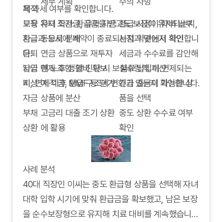
세부 계획
주의 사항
제·과세 여부를 확인합니다.
목적
보장 유지 조건: 환급금을 받고도 보장이 유지되는지,
교육
자녀 학자금, 유학 자금
환급 시점이 학비 납부
환급과 동시에 계약이 종료되는지 약관에서 확인합니
자금
등으로 분배
시점과 맞는지 확인
다.
은퇴
연금 상품으로 재투자
세금과 수수료를 감안해
납입 면제 조항: 암 진단 시 보험료 납입이 면제되는
자금
해 노후 생활비 확보
실수령액 계산
지, 면제 이후 환급 구조에 변화가 있는지 확인합니다.
비상
예·적금, MMF 등 단기
긴급 출금이 가능한 상
자금
상품에 분산
품을 선택
부채
고금리 대출 조기 상환
중도 상환 수수료 여부
상환
에 활용
확인
사례 분석
40대 직장인 이씨는 중도 환급형 상품을 선택해 자녀
대학 입학 시기에 맞춰 환급금을 확보했고, 남은 보장
을 순수보장형으로 유지해 치료 대비를 계속했습니