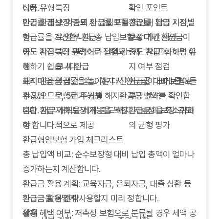
니다.
상품 유형
특징
확인 포인트
환급률 계산: 약관의 환급률 표를 확인해 납입 기간별
만기 환급
보장 종료 시 납입보험
환급률, 환급 시점,
환급률을 계산합니다. 총 납입보험료 대비 환급금이
형
료 일부 환급
보장 기간 확인
어느 시점부터 플러스로 전환되는지 그래프화하면 이
중도 환급
특정 연령이나 납입 완
중도 환급 후 보장 유
해하기 쉽습니다.
형
료 시 환급
지 여부 점검
해지 환급금 점검: 중도 해지 시 환급금이 크게 줄어들
프리미엄
환급률을 높이는 대신
환급률 대비 보험료
수 있으므로, 5년 주기별 해지환급금 변화를 확인합
환급형
보험료가 높음
부담 분석
니다. 재무 계획을 세워 중도 해지 가능성을 최소화해
혼합 환급
저축·보장 기능을 복합
환급금과 보장 규모
야 합니다.
형
적으로 제공
의 균형 평가
환급형암보험 가입 체크리스트
총 납입액 비교: 순수보장형 대비 납입 총액이 얼마나
증가하는지 계산합니다.
환급금 활용 계획: 교육자금, 은퇴자금, 대출 상환 등
환급금을 어떻게 사용할지 미리 정합니다.
환급금 활용 전략
세제 혜택 여부: 저축성 보험으로 분류될 경우 세액 공
활용