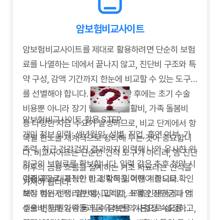
암보험비교사이트
암보험비교사이트를 제대로 활용하려면 단순히 보험
료를 나열하는 데에서 끝나지 않고, 진단비 구조와 특
약 구성, 감액 기간까지 한눈에 비교할 수 있는 도구
를 선별해야 합니다. 특히 암 진단 후에는 초기 수술
비용뿐 아니라 장기 항암치료, 생활비, 가족 돌봄비
암보험비교사이트 활용 STEP
등 다양한 자금 수요가 발생하므로, 비교 단계에서 항
개인 정보 입력: 생년월일, 성별, 직업, 흡연 여부, 가
목별 한도를 체계적으로 정리해 두는 것이 중요합니
족력, 최근 건강검진 결과까지 입력해 나와 유사한 위
다. 비교사이트는 단순한 견적 도구가 아니라, 암 진단
험군의 보험료를 확보합니다. 입력 값은 추후 청약 시
이후의 금융 흐름을 설계하는 기초 자료라는 인식을
검증되므로, 가능한 한 정확히 입력해야 합니다.
아래 표는 대표적인 비교 항목을 어떤 기준으로 확인
가져야 합니다.
보장 범위 선택: 일반암, 고액암, 소액암 진단금과 암
해야 하는지 정리한 예시입니다. 표를 인쇄하거나 엑
수술비, 입원일당 등 필수 담보를 기본으로 설정하고,
셀로 변환해 가족들과 공유하면 의사결정 속도를 높