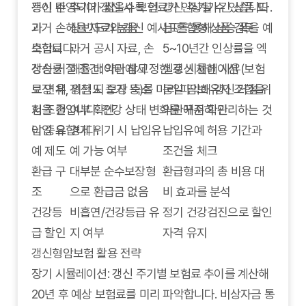
등이 반영되어 갱신 시 보험료가 인상될 수 있습니다.
갱신 주
주기가 짧을수록 인
갱신 주기가 긴 상품 또
과거 손해율 자료와 갱신 예시표를 통해 상승 폭을 예
기
상 빈도가 높음
는 혼합형 상품 검토
측합니다.
보험료
과거 공시 자료, 손
5~10년간 인상률을 엑
갱신 거절 조건: 약관에서 정한 갱신 제한 사유(보험
상승률
해율 데이터 참고
셀로 시뮬레이션
료 연체, 위험도 증가 등)를 미리 파악해 갱신 거절 위
보장 유
갱신 시 보장 축소
동일 담보 유지 조항을
험을 줄입니다. 건강 상태 변화를 꾸준히 관리하는 것
지 조건
여부 확인
약관에서 확인
이 중요합니다.
납입 유
경제 위기 시 납입유
납입유예 허용 기간과
예 제도
예 가능 여부
조건을 체크
환급 구
대부분 순수보장형
환급형과의 총 비용 대
조
으로 환급금 없음
비 효과를 분석
건강등
비흡연/건강등급 유
정기 건강검진으로 할인
급 할인
지 여부
자격 유지
갱신형암보험 활용 전략
장기 시뮬레이션: 갱신 주기별 보험료 추이를 계산해
20년 후 예상 보험료를 미리 파악합니다. 비상자금 통