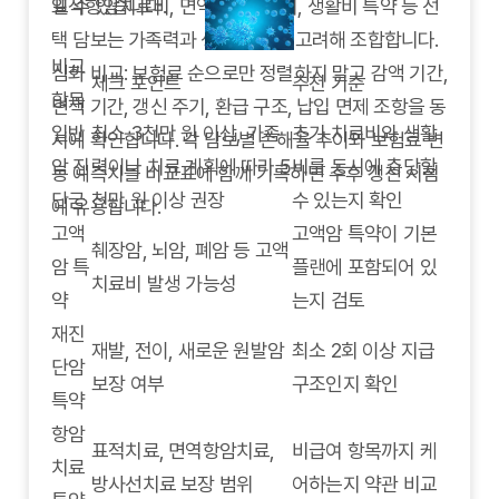
표적항암치료비, 면역항암치료비, 생활비 특약 등 선
일 수 있습니다.
택 담보는 가족력과 생활 패턴을 고려해 조합합니다.
비교
심화 비교: 보험료 순으로만 정렬하지 말고 감액 기간,
체크 포인트
추천 기준
항목
면책 기간, 갱신 주기, 환급 구조, 납입 면제 조항을 동
일반
최소 3천만 원 이상, 가족
초기 치료비와 생활
시에 확인합니다. 각 담보별 손해율 추이와 보험료 변
암 진
력이나 치료 계획에 따라 5
비를 동시에 충당할
동 예측치를 비교표에 함께 기록하면 추후 갱신 시점
단금
천만 원 이상 권장
수 있는지 확인
에 유용합니다.
고액
고액암 특약이 기본
췌장암, 뇌암, 폐암 등 고액
암 특
플랜에 포함되어 있
치료비 발생 가능성
약
는지 검토
재진
재발, 전이, 새로운 원발암
최소 2회 이상 지급
단암
보장 여부
구조인지 확인
특약
항암
표적치료, 면역항암치료,
비급여 항목까지 케
치료
방사선치료 보장 범위
어하는지 약관 비교