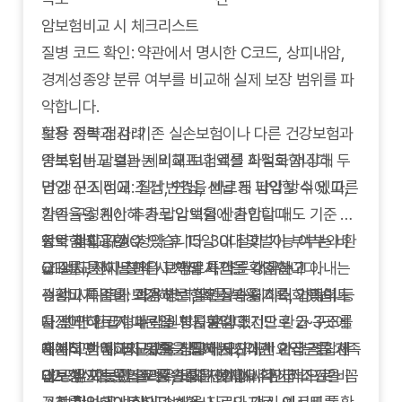
암보험비교 시 체크리스트
질병 코드 확인: 약관에서 명시한 C코드, 상피내암,
경계성종양 분류 여부를 비교해 실제 보장 범위를 파
악합니다.
보장 중복 점검: 기존 실손보험이나 다른 건강보험과
활용 전략과 사례
중복되는 담보는 제외해 보험료를 최적화합니다.
암보험비교 결과는 비교표나 엑셀 파일로 저장해 두
납입 구조 비교: 월납, 연납, 선납 등 납입 방식에 따른
면 갱신 시점에 조건 변경을 빠르게 파악할 수 있고,
할인율을 계산해 총 납입액을 산출합니다.
가족 구성원이 추가로 암보험에 가입할 때도 기준 자
청약 철회 규정: 청약 후 15일 내 철회 가능 여부와 환
료로 재활용할 수 있습니다. 30대 맞벌이 부부는 비
암보험비교 FAQ
급 절차, 전자 청약 시 처리 시간을 확인합니다.
교표를 통해 남편은 고액암 특약을 강화하고 아내는
Q1.
비교사이트마다 보험료가 다른 이유는?
건강고지 준비: 과거 병력, 약물 복용 기록, 가족력 등
생활비 특약을 보강해 보험료 상승을 최소화했습니
→ 각 사이트가 적용하는 할인율과 데이터 업데이트
을 정리해 고지 누락을 방지합니다.
다. 반면 환급형과 갱신형을 혼합했지만 환급 구조를
시점이 다르기 때문입니다. 동일 조건으로 2~3곳에
데이터 백업: 비교표와 상담 메모, 약관 요약본을 가족
충분히 이해하지 못한 가입자는 기대한 환급금을 제
서 비교한 뒤 평균값을 참고하세요.
체계적인 비교와 기록을 통해 자신에게 가장 적합한
과 공유 가능한 클라우드에 저장합니다.
대로 받지 못했으므로, 비교 단계에서 환급 조건을 꼼
Q2.
암보험 포트폴리오를 완성해 보세요. 주기적으로 비
갱신형 보험료 상승률은 어디서 확인하나요?