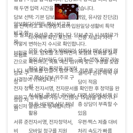
해 두면 입력 시간을 절약할 수 있습니다.
담보 선택: 기본 담보(일반암, 소액암, 유사암 진단금)
암보험다이렉트 핵심 비교표
를 선택하고 표적항암치료비·입원일당·생활비 특약
비교 항
등 필요한 옵션을 추가합니다. 담보 추가 시 보험료가
다이렉트 확인 포인트
전통 채널과 차이
목
어떻게 변하는지 수시로 확인합니다.
모집 수수료가 제외되어
설계사 채널 대비 평
보험료 비교: 담보를 조정하면서 보험료 변화를 실시
보험료
동일 담보라도 더 저렴
균 5~15% 절감 가능
간으로 확인하고, 목표 예산 범위에 맞는 구성을 찾습
필요 없는 특약을 제거하
니다. 비교표를 만들어 담보 축소 전후를 기록하면 의
담보 구
설계사 권유 특약 부
고 핵심 담보 위주로 구
사결정이 쉬워집니다.
성
담이 적음
성
전자 청약: 전자서명, 전자문서를 확인한 후 청약을 완
AI 상담, 콜센터, 라이브
대면 상담에 비해 심
료하고, 청약철회 가능 기간(통상 15일)을 달력이나
상담 지
챗 등 비대면 상담 채널
층 상담이 부족할 수
메신저 알림으로 등록합니다.
원
활용
있음
서류 준
전자서명, 전자청약서,
우편·팩스 제출 대비
비
모바일 청구를 지원
처리 속도가 빠름