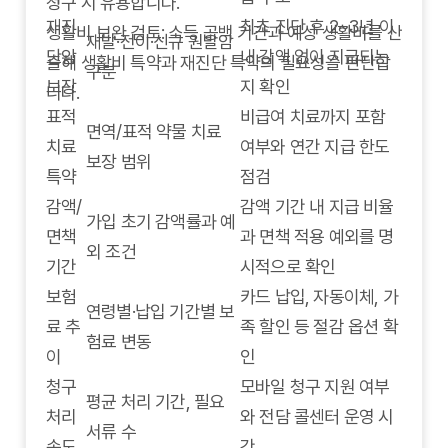
청구 시 유용합니다.
재진
최초 진단 후 2~3년 이
생활비 보완 검토: 소득 공백 기간과 예상 생활비를 산
재발·전이·신규 원발암
단암
내 감액 없이 지급되는
출해 생활비 특약과 재진단 특약의 필요성을 판단합
구분
보장
지 확인
니다.
표적
비급여 치료까지 포함
면역/표적 약물 치료
치료
여부와 연간 지급 한도
보장 범위
특약
점검
감액/
감액 기간 내 지급 비율
가입 초기 감액률과 예
면책
과 면책 적용 예외를 명
외 조건
기간
시적으로 확인
보험
카드 납입, 자동이체, 가
연령별·납입 기간별 보
료 추
족 할인 등 절감 옵션 확
험료 변동
이
인
청구
모바일 청구 지원 여부
평균 처리 기간, 필요
처리
와 전담 콜센터 운영 시
서류 수
속도
간