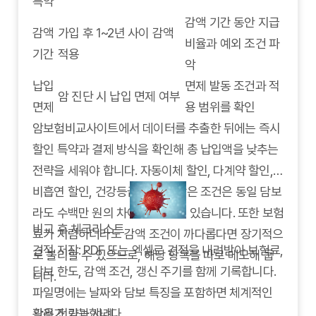
특약
감액 기간 동안 지급
감액
가입 후 1~2년 사이 감액
비율과 예외 조건 파
기간
적용
악
납입
면제 발동 조건과 적
암 진단 시 납입 면제 여부
면제
용 범위를 확인
암보험비교사이트에서 데이터를 추출한 뒤에는 즉시
할인 특약과 결제 방식을 확인해 총 납입액을 낮추는
전략을 세워야 합니다. 자동이체 할인, 다계약 할인,
비흡연 할인, 건강등급 할인과 같은 조건은 동일 담보
라도 수백만 원의 차이를 만들 수 있습니다. 또한 보험
비교 후 체크리스트
료가 저렴하더라도 감액 조건이 까다롭다면 장기적으
견적 저장: PDF 또는 엑셀로 견적을 내려받아 보험료,
로 불리할 수 있으므로, 해당 항목을 따로 메모해 둡
담보 한도, 감액 조건, 갱신 주기를 함께 기록합니다.
니다.
파일명에는 날짜와 담보 특징을 포함하면 체계적인
관리가 가능합니다.
활용 전략과 사례