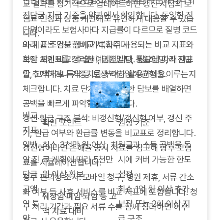
진단 범위 파악: 일반암·고액암·소액암 구분과 각각의
교 결과를 정기적으로 업데이트하면 갱신 시점의 보
진단금 지급 기준을 약관에서 확인합니다. 동일한 진
험료 인상과 상품 개편에도 유연하게 대응할 수 있습
단명이라도 보험사마다 지급률이 다르므로 질병 코드
니다.
와 지급 조건을 함께 기록합니다.
아래 표는 암보험비교 시 자주 사용되는 비교 지표와
보장 체계 비교: 수술비, 입원일당, 통원일당, 재진단
확인 포인트를 정리한 예시입니다. 필요에 따라 지표
암, 고액치료 특약 등 보장 라인업이 균형을 이루는지
를 추가하거나 가중치를 부여해 활용하세요.
체크합니다. 치료 단계별로 필요한 담보를 배열하면
공백을 빠르게 파악할 수 있습니다.
비교
갱신·환급 구조 분석: 비갱신형/갱신형 여부, 갱신 주
확인 포인트
권장 기준
지표
기, 환급 여부와 환급률 변동을 비교표로 정리합니다.
일반
최소 3천만 원 이상, 치
원금과 소득 공백을 동
갱신형이라면 손해율 공시 자료를 참고해 향후 보험
암 진
료 계획에 따라 5천만
시에 커버 가능한 한도
료를 시뮬레이션합니다.
단금
원 이상 확보
설정
청구 편의성 조사: 모바일 청구, 병원 제휴, 서류 간소
고액
최소 1억 원 이상 추가
화 여부 등 사후 서비스를 비교 지표에 포함합니다. 청
췌장암·폐암·뇌암 등 고
암 특
보장 또는 2회 이상 지
구 처리 기간과 필요 서류 수를 함께 정리하면 이후
액 치료 대비
약
급 구조