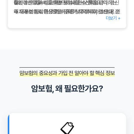
Q3.
뮬레이션 값과 비교하면 보험료 인상 폭을 관리하는
적인 보장 지속성을 확보할 수 있는 선택입니다. 갱신
갱신형을 비갱신형으로 바꿀 수 있나요?
→ 대부분의 상품은 갱신 구조가 고정되어 있으나, 갱
데 도움이 됩니다. 초기 비용을 낮추되 미래 보험료 인
주기와 보험료 인상률을 정확히 파악하고, 갱신 대비
더보기 +
신 시점에 다른 상품으로 갈아타는 대체 전략은 가능
상 위험을 감수하는 구조임을 인지하고, 장기 재무 계
예치금을 마련하여 안정적으로 보험을 유지하시기 바
합니다.
획과 건강 관리 전략을 병행해 갱신형 상품의 장점을
랍니다. 갱신형암보험을 통해 합리적인 비용으로 지
Q4.
최대한 활용해 보세요.
속적인 보장을 받으시길 바랍니다.
갱신 보험료를 줄이는 방법은?
→ 건강등급 유지, 비흡연 할인, 자동이체 할인 등을
활용하거나 담보 비중을 조정해 보험료를 관리합니
다.
암보험의 중요성과 가입 전 알아야 할 핵심 정보
암보험, 왜 필요한가요?
📋