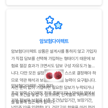
→ 필수 담보와 선택 특약을 분리해 우선순위를 정하
때도 도움이 됩니다.
중하게 선택하시기 바랍니다. 올바른 암보험추천 검
고, 납입 기간이나 환급형 여부를 조정해 예산에 맞춥
증 과정을 통해 실질적인 도움이 되는 보험을 선택하
니다.
시길 바랍니다.
Q4.
청구 서비스는 어디서 확인하나요?
→ 보험사 모바일 앱, 고객센터, 소비자 평가 사이트
암보험다이렉트
에서 청구 처리 기간과 만족도를 확인합니다.
암보험다이렉트 상품은 설계사를 통하지 않고 가입자
가 직접 담보를 선택해 가입하는 형태이기 때문에 보
험료 절감 효과가 크면서도 담보 구성 자유도가 높습
니다. 다만 모든 설정을 가입자가 스스로 결정해야 하
므로 약관 해석과 보장 항목 조정 능력이 요구됩니다.
암보험다이렉트 가입 절차
사전 준비 없이 가입하면 필요한 담보가 누락되거나
조건 입력: 다이렉트 전용 홈페이지나 모바일 앱에서
감액 조건을 놓칠 수 있으므로, 단계별로 체크리스트
기본 정보와 보험료 산출 조건(납입기간, 보장기간,
를 활용해 접근해야 합니다.
납입주기)을 입력합니다. 건강고지 항목을 미리 정리