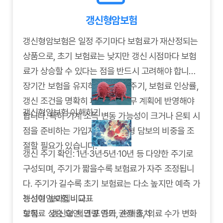
좋습니다.
갱신형암보험
갱신형암보험은 일정 주기마다 보험료가 재산정되는
상품으로, 초기 보험료는 낮지만 갱신 시점마다 보험
료가 상승할 수 있다는 점을 반드시 고려해야 합니다.
장기간 보험을 유지하려면 갱신 주기, 보험료 인상률,
갱신 조건을 명확히 파악하고 재무 계획에 반영해야
갱신형암보험 이해하기
합니다. 특히 가계 소득 변동 가능성이 크거나 은퇴 시
점을 준비하는 가입자라면 갱신형 담보의 비중을 조
절할 필요가 있습니다.
갱신 주기 확인: 1년·3년·5년·10년 등 다양한 주기로
구성되며, 주기가 짧을수록 보험료가 자주 조정됩니
다. 주기가 길수록 초기 보험료는 다소 높지만 예측 가
능성이 높아집니다.
갱신형암보험 비교표
보험료 상승 요인: 연령 증가, 손해율, 의료 수가 변화
항목
갱신형 체크 포인트
권장 조치