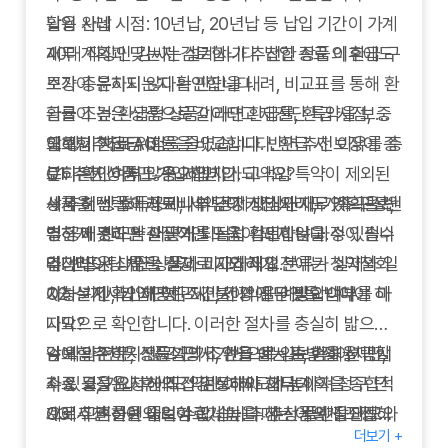
납입 완납 시점: 10년납, 20년납 등 납입 기간이 가계
활용 사례
재무 계획과 맞는지 검토합니다. 납입 종료 이후에도
40대 직장인 김씨는 설계사가 추천한 상품의 환급 구
보장이 유지되는지 확인합니다.
조가 충분하지 않다는 판단을 내려, 비교표를 통해 환
환급 조건: 환급형 상품이라면 환급률, 환급 시점, 중
급률이 높은 상품으로 갈아타고 재진단 특약을 보강
도해지 환급금 비율을 비교합니다. 환급 시 보장이 종
해 장기 치료 위험을 줄였습니다. 반면 추천 이유를 충
암보험추천 FAQ
료되는지 여부도 중요합니다.
분히 확인하지 않은 가입자가 고액암 특약이 제외된
Q1.
추천 상품만 가입하면 안 되나요?
세제 혜택: 소득공제, 세액공제 대상인지, 가족 구성원
상품을 선택해 치료비 부담이 커진 사례도 있으므로,
→ 추천 상품이라도 나의 건강 상태와 재무 계획을 반
별 공제 한도는 어떻게 되는지 확인합니다.
추천 배경과 약관 근거를 직접 검토하는 과정이 필수
영하지 못하면 실질적인 도움이 되지 않을 수 있습니
언더라이팅 체크: 건강 고지와 직업 분류가 실제와 일
입니다.
다. 반드시 대안 상품과 비교하세요.
추천 받은 상품을 실제로 가입하기 전에는 청약철회
치하는지 확인해 청구 시 불이익을 예방합니다.
Q2.
가능 기간, 납입면제 조건, 건강 진단 필요 여부를 마
설계사가 제공한 제안서 외에 무엇을 받아야 하
나요?
지막으로 확인합니다. 이러한 절차를 충실히 밟으면
→ 약관 전문, 상품설명서, 환급 예시표, 손해율 공시
감에 의존하지 않고 근거 기반으로 암보험을 선택할
암보험추천은 전문가의 조언을 받는 출발점이지만,
자료 등을 요청해 직접 검토해야 합니다.
수 있고, 가입 후에도 약관 이해도가 높아져 청구 단
최종 결정은 자신의 건강 상태와 재무 계획을 종합적
Q3.
계에서 혼선을 줄일 수 있습니다. 추천 플랜을 메모와
으로 고려하여 내려야 합니다. 추천 상품의 장단점을
추천 플랜의 보험료가 높을 때는 어떻게 조정하
더보기 +
나요?
비교표로 정리해 두면 가족과 함께 의사결정을 내릴
객관적으로 분석하고, 여러 대안과 비교 검토한 후 신