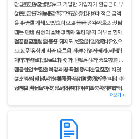
다. 반면 환급률만 보고 가입한 가입자가 환급금 대부
환급형암보험 FAQ
분을 수수료와 세금으로 소진해 기대보다 적은 금액
Q1.
환급률이 높을수록 무조건 좋은가요?
을 수령한 사례도 있습니다. 환급금 순수익을 계산할
→ 환급률이 높으면 보험료도 함께 높아지므로 총 납
때는 환급 시점의 실수령액과 보장 유지 여부를 함께
입액 대비 순수익을 비교해야 합니다.
검토해야 합니다.
Q2.
환급형암보험은 중도 해지 시 손실이 발생할 수 있으
환급금이 발생한 뒤에도 보장은 유지되나요?
→ 상품 유형에 따라 다르며, 일부는 환급과 동시에
므로, 안정적인 현금 흐름을 가진 가입자에게 적합합
계약이 종료되므로 약관에서 반드시 확인해야 합니
니다. 반면 자금 수요가 잦거나 유동성이 중요한 경우
다.
에는 순수보장형과의 비용 대비 효과를 면밀히 따져
환급형암보험은 보장과 저축을 동시에 달성할 수 있
Q3.
야 합니다. 가족 구성원과 재무 계획을 공유할 때는 환
는 전략적인 선택입니다. 환급금 활용 계획을 미리 수
중도 해지 시 손해를 줄이는 방법은?
→ 해지환급금이 높은 시점까지 유지하거나, 필요 시
급금을 사용할 우선순위와 예상 시기를 함께 정리하
립하고, 환급 시점과 보장 유지 여부를 정확히 파악한
더보기 +
순수보장형으로 전환할 수 있는지 상담을 통해 확인
세요. 환급금 일부를 비상자금으로 남겨두고 나머지
후 가입하시기 바랍니다. 환급형암보험을 통해 장기
합니다.
는 교육비, 은퇴비용, 부채 상환 등 목적자금으로 배
적인 재무 계획과 치료 대비를 함께 준비하시길 바랍
Q4.
분하면 치료 이후의 생활 안정에도 긍정적인 영향을
니다.
환급금을 비과세로 받을 수 있나요?
→ 일정 요건을 충족하면 비과세가 가능하지만, 금액
줍니다.
과 기간 제한이 있으므로 세무 상담을 병행하는 것이