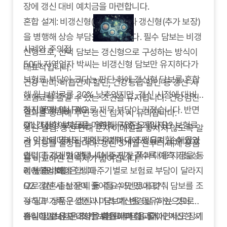
장에 갱신 대비 예치금을 마련합니다.
혼합 설계: 비갱신형(기본 보장)과 갱신형(추가 보장)
을 병행해 상승 부담을 분산합니다. 필수 담보는 비갱
사례와 주의점
신형으로, 선택 담보는 갱신형으로 구성하는 방식이
50대 자영업자 박씨는 비갱신형 담보만 유지하다가
대표적입니다.
보험료 부담이 크다는 판단 하에 갱신형 담보를 혼합
건강 관리: 비흡연자 할인, 건강등급 할인 등 갱신 시
해 월 보험료를 30% 낮추었지만, 갱신 시점에 대비
보험료를 줄일 수 있는 조건을 유지합니다. 건강검진
하지 못해 일시적으로 재무 부담이 커졌습니다. 반면
갱신형암보험 FAQ
결과를 정리해 두면 갱신 심사 시 유리합니다.
갱신 대비 예치금을 마련해 두었던 가입자는 보험료
Q1.
갱신형 보험료는 얼마나 자주 오르나요?
갱신 알림: 갱신 안내 문자·이메일을 놓치지 않도록 알
가 인상되더라도 계획된 범위 내에서 유지할 수 있었
→ 약관에 명시된 갱신 주기마다 조정되며, 손해율과
림 기능을 설정합니다. 갱신 3개월 전부터 대체 상품
습니다. 갱신형 선택 시에는 인상 폭과 대응 자금을 동
연령 증가가 반영됩니다. 주기가 길수록 예측 가능성
을 비교하면 선택지가 넓어집니다.
시에 준비해야 합니다.
이 높습니다.
갱신형암보험은 생애 주기별로 보험료 부담이 달라지
Q2.
므로 결혼·출산·은퇴 등 주요 이벤트에 맞춰 담보를 조
갱신 시 보장이 줄어들 수도 있나요?
→ 일부 상품은 갱신 시 담보가 변경될 수 있으므로
정하고 가족 구성원과 미리 예산을 공유하는 것이 좋
동일 담보 유지 조항을 확인해야 합니다.
습니다. 갱신 안내서를 받을 때마다 과거에 계산한 시
갱신형암보험은 초기 보험료 부담을 줄이면서도 장기