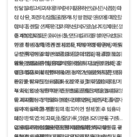
상담 요청: 비교사이트에서 제공하는 실시간 상담, 화
암보험비교사이트를 꾸준히 활용하면 갱신 시점마다
상 상담, 채팅 상담을 활용해 약관 전문 용어를 확인
더 나은 조건의 상품을 찾거나, 보험료 인상에 대응할
합니다. 상담 기록은 캡처 또는 메모로 남겨 향후 분쟁
대체 플랜을 선제적으로 확보할 수 있습니다. 예를 들
을 예방합니다.
어 40대 직장인 윤씨는 3년간 비교표를 쌓아두었다
주기적으로 모은 데이터를 연도별로 정리하면 보험료
약관 확인: 보험증권 전자문서, 약관 PDF를 꼼꼼히 읽
가 갱신 시점에 기존 보험보다 18% 저렴하면서 재진
변동 추세와 특약 개편 시기를 파악하기 쉬우며, 가족
고 면책·감액·보상 제외 항목을 체크합니다. 특히 상피
단암 특약이 강화된 상품으로 갈아탔고, 절감한 보험
구성원이 동일 조건으로 검토할 때 기준 자료로 활용
내암, 경계성종양, 대장제자리암 등 지급률이 낮은 항
료를 건강검진 적금으로 전환했습니다. 반면 감액 조
할 수 있습니다. 같은 양식을 사용해 담보, 보험료, 감
암보험비교사이트 FAQ
목을 별도로 정리합니다.
건을 제대로 확인하지 않아 초기 2년 동안 충분한 진
액 조건을 비교하면 가족 간 논의가 수월해지고, 생애
Q1.
비교사이트 견적이 실제 청약 보험료와 다른 이유
가입 순서: 비교 → 상담 → 청약 → 청약철회 가능 여
단금을 받지 못한 사례도 있으므로, 비교 결과를 정기
주기별 필요한 보장을 빠르게 조정할 수 있습니다.
는?
부 확인의 순서를 지키면 위험을 줄일 수 있습니다. 청
적으로 업데이트하며 약관 변동을 체크해야 합니다.
→ 사이트는 일반적인 조건으로 산출한 평균 보험료
약 직후에는 청약철회 기한과 해지환급금 구조를 캘
를 제시합니다. 청약 시에는 건강고지, 가족력, 직업
비교표를 정기적으로 업데이트하면서 보험사 공시 자
린더에 등록합니다.
등 추가 요소가 반영되므로 차이가 발생할 수 있습니
료와 의료비 통계를 함께 참고하면 실제 치료 비용과
데이터 백업: 비교표, 상담 기록, 약관 요약본을 가족
다.
보장 한도 간의 차이를 줄일 수 있습니다. 가족 구성원
과 공유 가능한 클라우드에 저장해 비상 시 누구나 확
Q2.
이 추가로 암보험을 검토할 때 동일한 비교 양식을 공
암보험비교사이트는 단순히 보험료를 비교하는 도구
비교표에 없는 특약은 어떻게 확인하나요?
인할 수 있도록 합니다.
→ 보험사 홈페이지나 약관 PDF에서 특약 세부 내용
유하면 의사결정 시간을 크게 단축할 수 있습니다. 또
를 넘어서, 자신과 가족의 건강과 재정을 보호하기 위