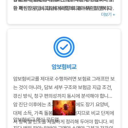
을 확인한 뒤, 비교표에 수동으로 추가해 관리합니다.
한 재진단암이나 항암치료 특약처럼 세부 조건이 자
한 핵심 도구입니다. 체계적인 비교와 꾸준한 관리를
더보기 +
Q3.
주 바뀌는 담보는 변경 이력을 별도로 기록해 두었다
통해 최적의 암보험을 선택하고, 변화하는 상황에 맞
조회 기록이 많으면 신용도에 영향이 있나요?
→ 단순 견적 조회는 신용도에 영향을 주지 않습니다.
가 갱신 시점에 재점검하면 좋습니다. 이런 준비 과정
춰 보장을 조정해 나가시기 바랍니다. 암보험비교사
다만 동일한 정보로 다수 보험사에 청약을 반복하면
을 통해 진단 후 필요한 자금을 보다 정확히 예측하
이트를 활용하여 합리적이고 안전한 보험 설계를 완
언더라이팅 과정에서 검토 대상이 될 수 있습니다.
고, 나에게 맞는 암보험 포트폴리오를 완성할 수 있습
성하시길 바랍니다.
Q4.
니다.
가족 보험을 함께 비교할 수 있나요?
→ 일부 사이트는 패밀리 플랜 비교 기능을 제공하므
암보험비교
로, 연령대별 담보 구성을 한 번에 확인할 수 있습니
다.
암보험비교를 제대로 수행하려면 보험료 그래프만 보
는 것이 아니라, 담보 세부 구조와 보험금 지급 조건,
갱신 방식, 청구 편의성까지 동시에 분석해야 합니다.
암 진단 이후에는 초기 치료비 외에도 장기 요양비,
대체 소득, 가족 돌봄 비용이 이어지므로 비교 단계에
암보험비교 핵심 로드맵
서 항목별 한도를 세밀하게 정리해 두어야 합니다. 비