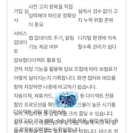
사전 고지 항목을 직접
가입 심
설계사 검수 없이 고
입력해야 하므로 정확성
사
지 누락 위험 존재
이 중요
서비스
앱 업데이트 주기, 알림
디지털 환경에 익숙
업데이
기능 제공 여부
할수록 관리가 쉽다
트
암보험다이렉트 활용 팁
견적 저장 기능을 활용해 담보 조합에 따라 보험료가
어떻게 달라지는지 기록합니다. 화면 캡처와 메모를
함께 저장하면 나중에 비교하기 쉽습니다.
자동이체, 제휴카드, 다계약 할인 등 다이렉트 전용
할인 프로모션을 확인합니다. 할인율이 높은 시기를
다이렉트 가입 체크리스트
노려 가입하면 총 납입액을 크게 줄일 수 있습니다.
건강고지: 과거 병력, 수술, 약물 복용, 직업 위험도 등
청구 서비스 체험판(모의 청구)을 이용해 사고 시 필
을 정확히 입력했는지 확인합니다.
요한 서류와 업로드 절차를 미리 익힙니다. 테스트 청