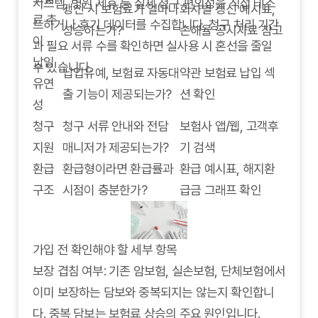
시스템, 병원 제휴 등 실제 청구 편의성을 직접 테스
갱신 시 보험료가 얼마나
회사별 갱신 예시표,
료 추
트하거나 후기 데이터를 수집합니다. 청구 처리 기간
상승하는가?
손해율 공시자료 참고
이
과 필요 서류 수를 확인하면 실사용 시 혼선을 줄일
납입
수 있습니다.
납입유예, 보험료 자동대
약관 보험료 납입 섹
유연
출 기능이 제공되는가?
션 확인
성
청구
청구 서류 안내와 전담
보험사 앱/웹, 고객후
지원
매니저가 제공되는가?
기 검색
환급
환급형이라면 환급률과
환급 예시표, 해지환
구조
시점이 충분한가?
급금 그래프 확인
가입 전 확인해야 할 세부 항목
보장 겹침 여부: 기존 암보험, 실손보험, 단체보험에서
이미 보장하는 담보와 중복되지는 않는지 확인합니
다. 중복 담보는 보험료 상승의 주요 원인입니다.