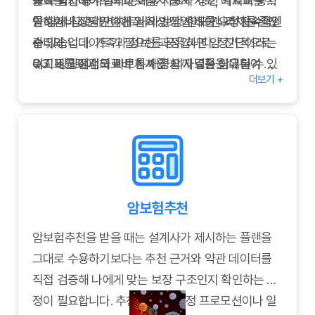
꼼히 확인해야 합니다.
→ 보험사 공시실의 손해율 자료와 갱신 예시표를 확
교표를 업데이트하고 보험사 공시 자료, 의료비 통계
인하거나 상담원에게 과거 인상 사례를 요청할 수 있
를 함께 참고하면 치료비와 보장 한도 간 격차를 줄일
암보험비교는 단순한 일회성 작업이 아니라 지속적인
습니다.
수 있습니다. 가족과 정보를 공유하면 암 진단이라는
관리와 업데이트가 필요한 과정입니다. 정기적으로
Q3.
위기 상황에서도 빠르게 재정 의사결정을 내릴 수 있
비교표를 점검하고 보험사 공시 자료를 참고하여 변
비교표에 의료비 통계를 함께 넣는 이유는?
더보기 +
→ 실제 치료비와 보장 한도의 격차를 줄이기 위해서
습니다.
화하는 보험 시장에 대응하시기 바랍니다. 신중하고
입니다. 의료비 통계를 참고하면 필요한 담보와 한도
체계적인 암보험비교를 통해 자신과 가족을 위한 최
를 현실적으로 설계할 수 있습니다.
적의 보장을 확보하시길 바랍니다.
Q4.
비교 과정에서 저장한 데이터는 어떻게 보관하나
요?
→ 클라우드나 암호화 폴더를 활용해 버전별로 관리
암보험추천
하고, 파일명에 날짜와 주요 특징을 기록합니다.
암보험추천을 받을 때는 설계사가 제시하는 플랜을
그대로 수용하기보다는 추천 근거와 약관 데이터를
직접 검증해 나에게 맞는 보장 구조인지 확인하는 과
정이 필요합니다. 추천 상품이 특정 프로모션이나 일