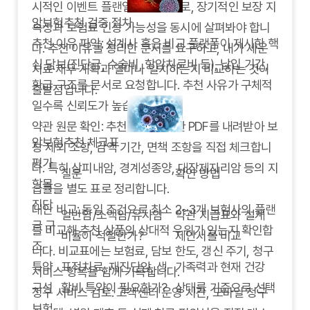
시적인 이벤트 플랜일 수 있으므로, 장기적인 보장 지
암보험추천 검증 절차
속성과 보험료 인상 가능성을 동시에 살펴봐야 합니
추천 이유 파악: 설계사 혹은 비교 플랫폼이 제시한 핵
다. 추천 이유를 정리한 문서를 요구하고, 내가 세운
심 담보(진단금, 수술비, 항암치료비 등), 납입 기간,
치료·재무 계획과 얼마나 일치하는지 비교하는 것이
환급 구조를 문서로 요청합니다. 추천 사유가 구체적
출발점입니다.
일수록 신뢰도가 높습니다.
약관 원문 확인: 추천 상품의 약관 PDF를 내려받아 보
암보험추천 체크표
장 제외 조항, 감액 기간, 면책 조항을 직접 체크합니
평가
다. 특히 상피내암, 경계성종양, 대장제자리암 등의 지
질문
확인 방법
항목
급률을 별도 표로 정리합니다.
진단
대안 비교: 동일 조건으로 최소 2~3개 보험사의 플랜
일반암/소액암/유사암
약관 지급표와 설계
금 구
을 비교해 추천 상품의 상대적 우위가 있는지 확인합
비율이 적절한가?
제안서를 비교
조
니다. 비교표에는 보험료, 담보 한도, 갱신 주기, 청구
특약
표적치료, 재진단암, 생
가족력과 현재 건강
서비스 항목을 함께 기록합니다.
구성
활비 특약이 필요한가?
상태를 기준으로 선택
청구 서비스 검토: 고객센터 운영 시간, 모바일 청구
보험