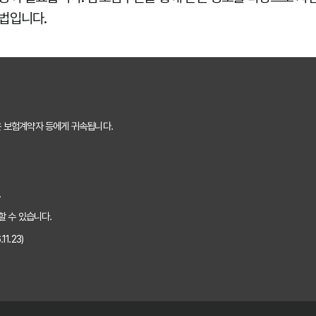
방법입니다.
은 보험계약자 등에게 귀속됩니다.
.
할 수 있습니다.
1.23)