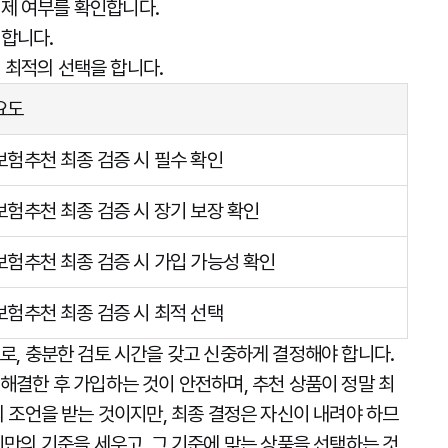
면제 여부를 확인합니다.
인합니다.
 최적의 선택을 합니다.
요도
보험추천 최종 검증 시 필수 확인
보험추천 최종 검증 시 장기 보장 확인
보험추천 최종 검증 시 가입 가능성 확인
보험추천 최종 검증 시 최적 선택
, 충분한 검토 시간을 갖고 신중하게 결정해야 합니다.
결한 후 가입하는 것이 안전하며, 추천 상품이 정말 최
 조언을 받는 것이지만, 최종 결정은 자신이 내려야 하므
만의 기준을 세우고, 그 기준에 맞는 상품을 선택하는 것