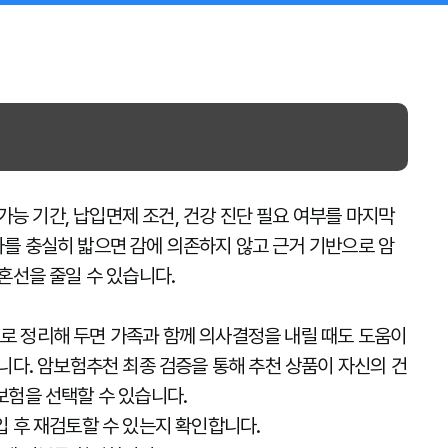
 기간, 납입면제 조건, 건강 진단 필요 여부를 마지막
를 충실히 밟으면 감에 의존하지 않고 근거 기반으로 암
혼선을 줄일 수 있습니다.
로 정리해 두면 가족과 함께 의사결정을 내릴 때도 도움이
니다. 암보험추천 최종 검증을 통해 추천 상품이 자신의 건
보험을 선택할 수 있습니다.
 후 재검토할 수 있는지 확인합니다.