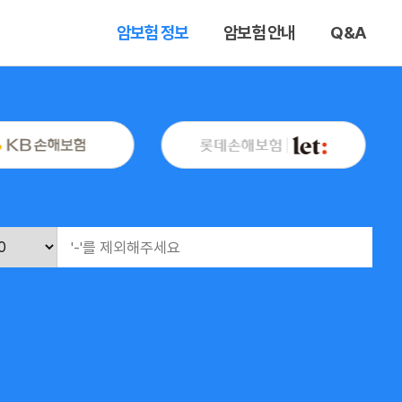
암보험 정보
암보험 안내
Q&A