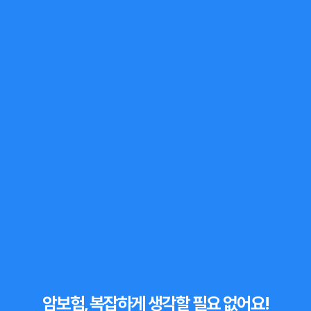
암보험, 복잡하게 생각할 필요 없어요!