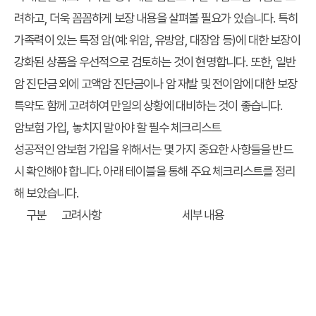
려하고, 더욱 꼼꼼하게 보장 내용을 살펴볼 필요가 있습니다. 특히
가족력이 있는 특정 암(예: 위암, 유방암, 대장암 등)에 대한 보장이
강화된 상품을 우선적으로 검토하는 것이 현명합니다. 또한, 일반
암 진단금 외에 고액암 진단금이나 암 재발 및 전이암에 대한 보장
특약도 함께 고려하여 만일의 상황에 대비하는 것이 좋습니다.
암보험 가입, 놓치지 말아야 할 필수 체크리스트
성공적인 암보험 가입을 위해서는 몇 가지 중요한 사항들을 반드
시 확인해야 합니다. 아래 테이블을 통해 주요 체크리스트를 정리
해 보았습니다.
구분
고려사항
세부 내용
진단금 규
충분한 진
암 진단 시 치료비, 생활비, 간병비 등을 충분
모
단금 확보
히 충당할 수 있는 금액인지 확인합니다.
일반암,
모든 암을 균등하게 보장하는지, 가족력과 관
보장 범위
특정암,
련된 특정암에 대한 보장이 강화되어 있는지