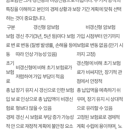
암보험은 크게 갱신형과 비갱신형으로 나뉩니다. 두 가지 방식의
특징을 이해하고 본인의 경제 상황과 보장 기간 계획에 맞춰 선택
하는 것이 중요합니다.
구분
갱신형 암보험
비갱신형 암보험
보험
갱신 주기(3년, 5년 등)마다 보험
가입 시점부터 만기까지
료 변
료 변동 (질병 발생률, 손해율 등에
보험료 변동 없음 (만기 시
동
따라 인상 가능성 있음)
까지 고정)
초기
갱신형에 비해 초기 보험
비갱신형에 비해 초기 보험료가
보험
료가 비싸지만, 장기적 관
저렴하여 가입 부담이 적음
료
점에서 안정적
총 납
장기 유지 시 갱신으로 인한 보험
총 납입액을 예측하기 쉬
입 보
료 인상으로 총 납입액이 비갱신
우며, 장기 유지 시 상대적
험료
형보다 많을 수 있음
으로 유리할 수 있음
경제
갱신 시 보험료 부담 증가 가능성
고정된 보험료로 경제적
적 안
으로 재정적 계획에 불안정 요소
계획 수립에 용이하며, 노